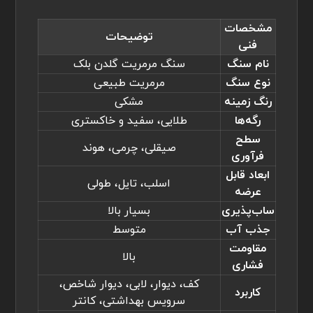
مشخصات
توضیحات
فنی
نام سنگ
سنگ مرمریت گلدن بلک
نوع سنگ
مرمریت طبیعی
رنگ زمینه
مشکی
رگه‌ها
طلایی، سفید و خاکستری
سطح
صیقلی، چرمی، هوند
فرآوری
ابعاد قابل
اسلب، تایل، طولی
عرضه
ساب‌پذیری
بسیار بالا
جذب آب
متوسط
مقاومت
بالا
فشاری
کف، دیوار، لابی، دیوار شاخص،
کاربرد
سرویس بهداشتی، کانتر